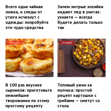
Всего одна чайная
Зачем хитрые хозяйки
ложка, и следы от
кидают лед в унитаз:
утюга исчезнут с
узнаете — всегда
одежды: попробуйте
будете делать только
эти чудо-средства
так
ЛУЧШЕЕ
ЛУЧШЕЕ
В 100 раз вкуснее
Топовый ужин за
сырников: приготовьте
полчаса: простой
нежнейшие
рецепт картошки с
творожники по этому
грибами — сметут со
простому рецепту
стола