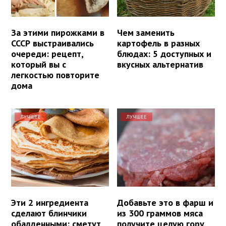
За этими пирожками в
Чем заменить
СССР выстраивались
картофель в разных
очереди: рецепт,
блюдах: 5 доступных и
который вы с
вкусных альтернатив
легкостью повторите
дома
ЛУЧШЕЕ
ЛУЧШЕЕ
Эти 2 ингредиента
Добавьте это в фарш и
сделают блинчики
из 300 граммов мяса
обалденными: сметут
получите целую гору