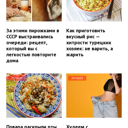
За этими пирожками в
Как приготовить
СССР выстраивались
вкусный рис —
очереди: рецепт,
хитрости турецких
который вы с
хозяек: не варить, а
легкостью повторите
жарить
дома
ЛУЧШЕЕ
ЛУЧШЕЕ
Повара раскрыли рты
Худеем с