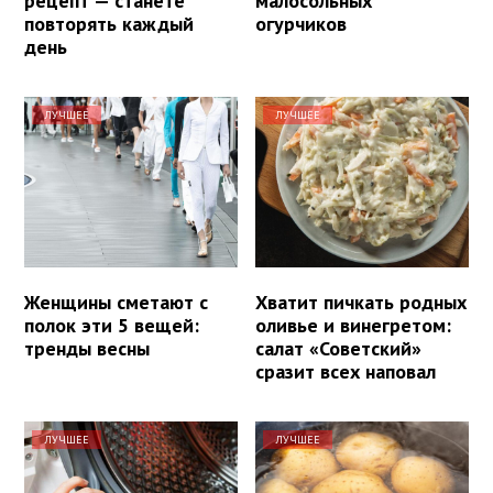
рецепт — станете
малосольных
повторять каждый
огурчиков
день
ЛУЧШЕЕ
ЛУЧШЕЕ
Женщины сметают с
Хватит пичкать родных
полок эти 5 вещей:
оливье и винегретом:
тренды весны
салат «Советский»
сразит всех наповал
ЛУЧШЕЕ
ЛУЧШЕЕ