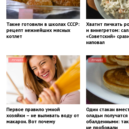
Такие готовили в школах СССР:
Хватит пичкать р
рецепт нежнейших мясных
и винегретом: сал
котлет
«Советский» сраз
наповал
ЛУЧШЕЕ
ЛУЧШЕЕ
Первое правило умной
Один стакан вмес
хозяйки – не выливать воду от
оладьи получатся
макарон. Вот почему
обалденными: та
не пробовали