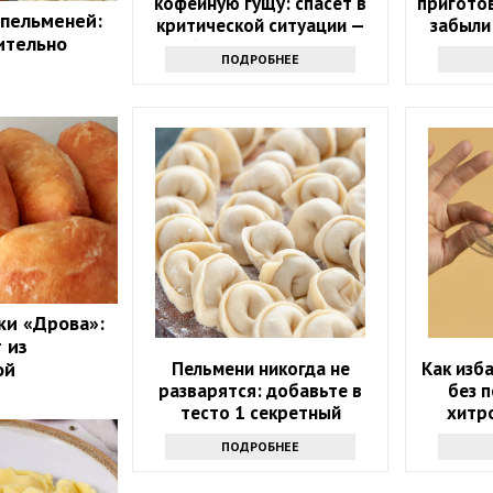
кофейную гущу: спасет в
пригото
 пельменей:
критической ситуации —
забыли
ительно
лайфхак от опытных
только 
ПОДРОБНЕЕ
хозяек
вкусн
ки «Дрова»:
 из
ой
Пельмени никогда не
Как изб
разварятся: добавьте в
без 
тесто 1 секретный
хитро
продукт — эластичные и
должн
ПОДРОБНЕЕ
тонкие
каж