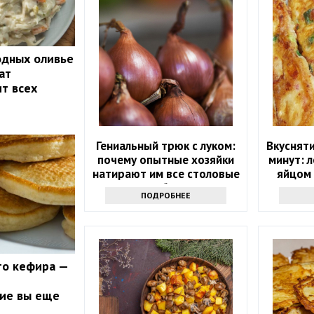
одных оливье
ат
ит всех
Гениальный трюк с луком:
Вкусняти
почему опытные хозяйки
минут: 
натирают им все столовые
яйцом 
приборы
ПОДРОБНЕЕ
то кефира —
кие вы еще