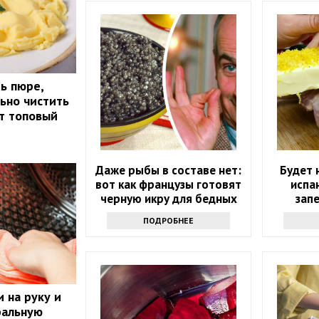
ь пюре,
льно чистить
т топовый
Даже рыбы в составе нет:
Будет 
вот как французы готовят
испа
черную икру для бедных
зап
ПОДРОБНЕЕ
 на руку и
ральную