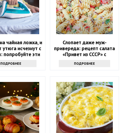
на чайная ложка, и
Слопает даже муж-
т утюга исчезнут с
привереда: рецепт салата
: попробуйте эти
«Привет из СССР» с
до-средства
макаронами, огурцами и
ПОДРОБНЕЕ
ПОДРОБНЕЕ
колбасой