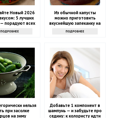
айте Новый 2026
Из обычной капусты
 вкусом: 5 лучших
можно приготовить
 — порадуют всех
вкуснейшую запеканку на
и Огненную Лошадь
всю семью: рецепт 1952
ПОДРОБНЕЕ
ПОДРОБНЕЕ
года
егорически нельзя
Добавьте 1 компонент в
ть при засолке
шампунь — и забудьте про
рцов на зиму
седину: к колористу идти