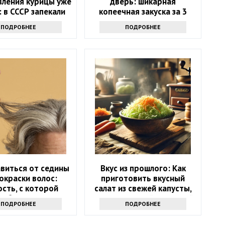
вления курицы уже
дверь: шикарная
: в СССР запекали
копеечная закуска за 3
так, и получалось
минуты
ПОДРОБНЕЕ
ПОДРОБНЕЕ
ее, чем на гриле
авиться от седины
Вкус из прошлого: Как
покраски волос:
приготовить вкусный
сть, с которой
салат из свежей капусты,
а быть знакома
как в советской школьной
ПОДРОБНЕЕ
ПОДРОБНЕЕ
дая женщина
столовой