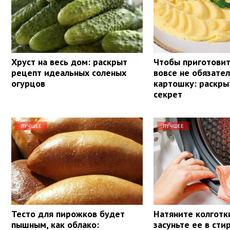
Хруст на весь дом: раскрыт
Чтобы приготовит
рецепт идеальных соленых
вовсе не обязате
огурцов
картошку: раскры
секрет
ЛУЧШЕЕ
ЛУЧШЕЕ
Тесто для пирожков будет
Натяните колготки
пышным, как облако:
засуньте ее в сти