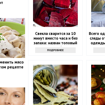
от
Свекла сварится за 10
Всего од
минут вместо часа и без
следы о
запаха: назван топовый
одежды
способ
чу
ПОДРОБНЕЕ
менить мясо
этом рецепте