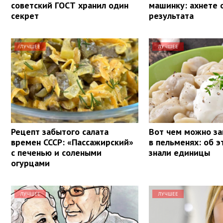
советский ГОСТ хранил один
машинку: ахнете 
секрет
результата
ЛУЧШЕЕ
ЛУЧШЕЕ
Рецепт забытого салата
Вот чем можно за
времен СССР: «Пассажирский»
в пельменях: об 
с печенью и солеными
знали единицы
огурцами
ЛУЧШЕЕ
ЛУЧШЕЕ