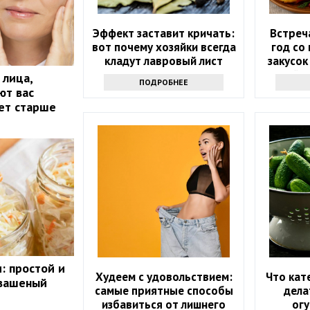
Эффект заставит кричать:
Встреч
вот почему хозяйки всегда
год со
кладут лавровый лист
закусок
прямо в сахар
гостей 
 лица,
ПОДРОБНЕЕ
ют вас
лет старше
: простой и
Худеем с удовольствием:
Что кат
квашеный
самые приятные способы
дела
избавиться от лишнего
огу