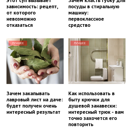
Этот суп вызывает
Зачем класть губку для
зависимость: рецепт,
посуды в стиральную
от которого
машину:
невозможно
первоклассное
отказаться
средство
ЛУЧШЕЕ
ЛУЧШЕЕ
Зачем закапывать
Как использовать в
лавровый лист на даче:
быту крючки для
будет получен очень
душевой занавески:
интересный результат
интересный трюк - вам
точно захочется его
повторить