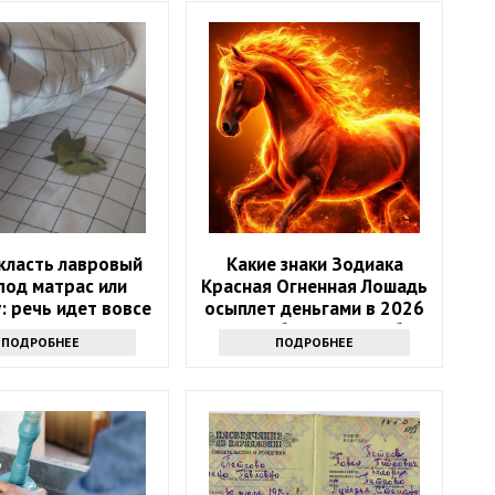
класть лавровый
Какие знаки Зодиака
под матрас или
Красная Огненная Лошадь
: речь идет вовсе
осыплет деньгами в 2026
е о примете
году: 4 баловня Судьбы
ПОДРОБНЕЕ
ПОДРОБНЕЕ