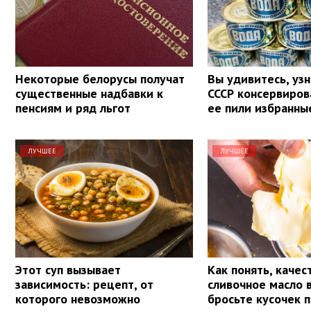
Некоторые белорусы получат
Вы удивитесь, узн
существенные надбавки к
СССР консервиров
пенсиям и ряд льгот
ее пили избранны
ЛУЧШЕЕ
ЛУЧШЕЕ
Этот суп вызывает
Как понять, качес
зависимость: рецепт, от
сливочное масло 
которого невозможно
бросьте кусочек 