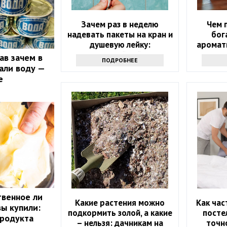
Зачем раз в неделю
Чем 
надевать пакеты на кран и
бог
душевую лейку:
аромат
интересный лайфхак
ав зачем в
ПОДРОБНЕЕ
али воду —
е
твенное ли
Какие растения можно
Как час
вы купили:
подкормить золой, а какие
посте
продукта
– нельзя: дачникам на
точно