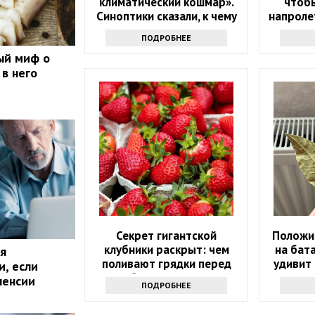
климатический кошмар».
чтобы
Синоптики сказали, к чему
напролет
надо готовиться
прос
ПОДРОБНЕЕ
ый миф о
 в него
Секрет гигантской
Положи
клубники раскрыт: чем
на бат
я
поливают грядки перед
удивит 
и, если
сбором урожая
пенсии
ПОДРОБНЕЕ