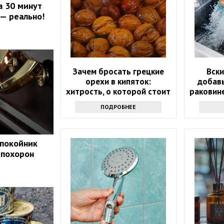
а 30 минут
 — реально!
Зачем бросать грецкие
Вски
орехи в кипяток:
добавь
хитрость, о которой стоит
раковине
узнать всем
ПОДРОБНЕЕ
 покойник
 похорон