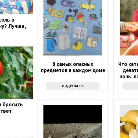
соль в
ну? Лучше,
8 самых опасных
Что кат
предметов в каждом доме
делат
ночь: п
на вес
ПОДРОБНЕЕ
и бросить
ответ