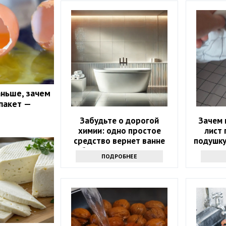
аньше, зачем
пакет —
Забудьте о дорогой
Зачем 
химии: одно простое
лист 
средство вернет ванне
подушку
белизну за 10 минут
н
ПОДРОБНЕЕ