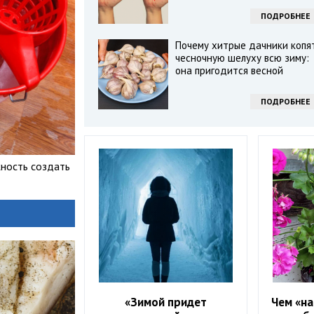
ПОДРОБНЕЕ
Почему хитрые дачники копя
чесночную шелуху всю зиму:
она пригодится весной
ПОДРОБНЕЕ
жность создать
«Зимой придет
Чем «на