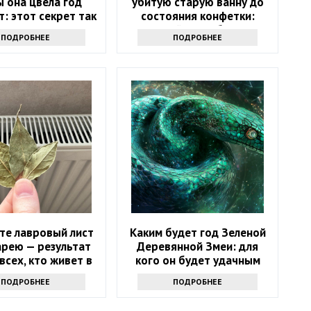
 она цвела год
убитую старую ванну до
: этот секрет так
состояния конфетки:
то не выведать
дешевый способ спасти
ПОДРОБНЕЕ
ПОДРОБНЕЕ
санузел
те лавровый лист
Каким будет год Зеленой
арею — результат
Деревянной Змеи: для
всех, кто живет в
кого он будет удачным
квартире
ПОДРОБНЕЕ
ПОДРОБНЕЕ